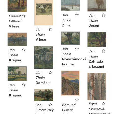
Ján
Ján
Ľudovít
Thain
Thain
Pitthordt
Zima
Jeseň
V lese
Ján
Thain
V lese
Ján
Ján
Ján
Thain
Thain
Thain
Novozámocká
Krajina
Záhrada
krajina
s kozami
Ján
Thain
Domček
Ján
Thain
Krajina
Ester
Ján
Edmund
Šimerová-
Grotkovský
Gwerk
Martinčeková