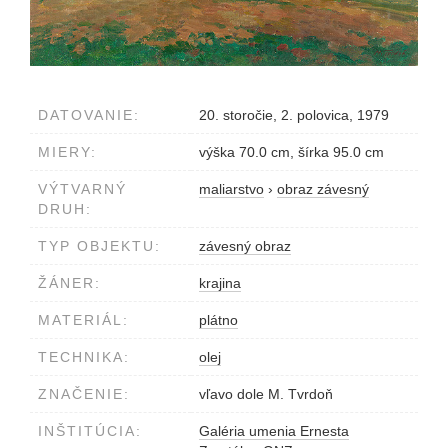
DATOVANIE:
20. storočie, 2. polovica, 1979
MIERY:
výška 70.0 cm, šírka 95.0 cm
VÝTVARNÝ
maliarstvo
›
obraz závesný
DRUH:
TYP OBJEKTU:
závesný obraz
ŽÁNER:
krajina
MATERIÁL:
plátno
TECHNIKA:
olej
ZNAČENIE:
vľavo dole M. Tvrdoň
INŠTITÚCIA:
Galéria umenia Ernesta