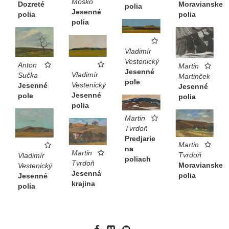
Moško
Moravianske
Dozreté
polia
Jesenné
polia
polia
polia
Vladimír
Vestenický
Anton
Martin
Jesenné
Vladimír
Sučka
Martinček
pole
Vestenický
Jesenné
Jesenné
Jesenné
pole
polia
polia
Martin
Tvrdoň
Predjarie
Martin
na
Martin
Tvrdoň
Vladimír
poliach
Tvrdoň
Moravianske
Vestenický
Jesenná
polia
Jesenné
krajina
polia