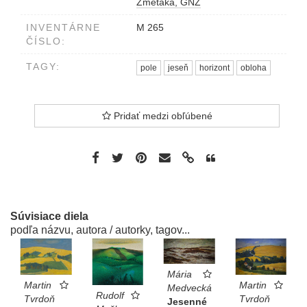
Zmetáka, GNZ
INVENTÁRNE
M 265
ČÍSLO:
TAGY:
pole
jeseň
horizont
obloha
Pridať medzi obľúbené
Súvisiace diela
podľa názvu, autora / autorky, tagov...
Mária
Martin
Martin
Medvecká
Rudolf
Tvrdoň
Tvrdoň
Jesenné