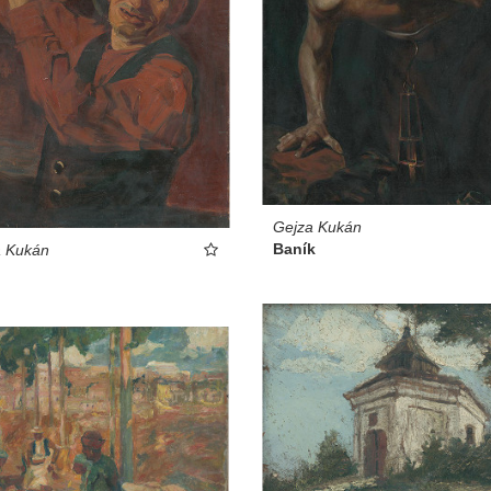
Gejza Kukán
Baník
a Kukán