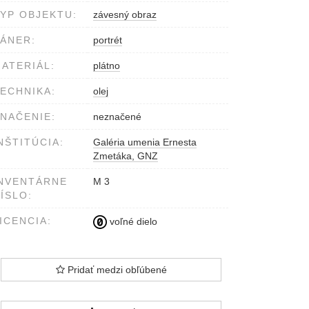
YP OBJEKTU:
závesný obraz
ÁNER:
portrét
ATERIÁL:
plátno
ECHNIKA:
olej
NAČENIE:
neznačené
NŠTITÚCIA:
Galéria umenia Ernesta
Zmetáka, GNZ
NVENTÁRNE
M 3
ÍSLO:
ICENCIA:
voľné dielo
Pridať medzi obľúbené