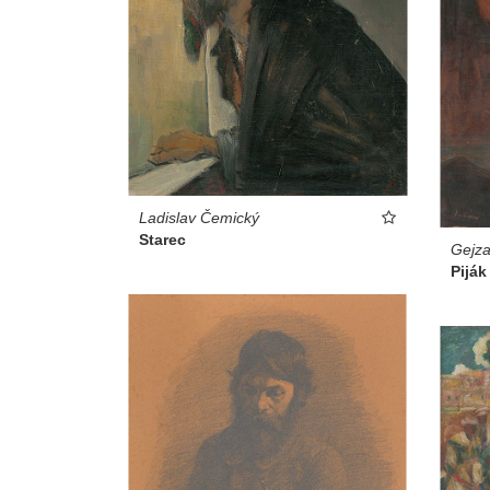
Ladislav Čemický
Starec
Gejz
Piják