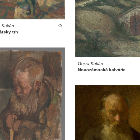
a Kukán
átsky trh
Gejza Kukán
Novozámocká kalvária