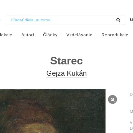
b
u
lekcie
Autori
Články
Vzdelávanie
Reprodukcie
Starec
Gejza Kukán
D
M
D