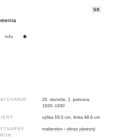
SK
menia
Info
ATOVANIE:
20. storočie, 1. polovica,
1920–1930
IERY:
výška 59.5 cm, šírka 48.6 cm
VÝTVARNÝ
maliarstvo
›
obraz závesný
RUH: