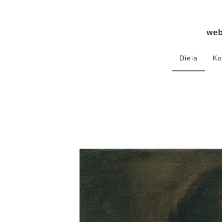
we
Diela
Ko