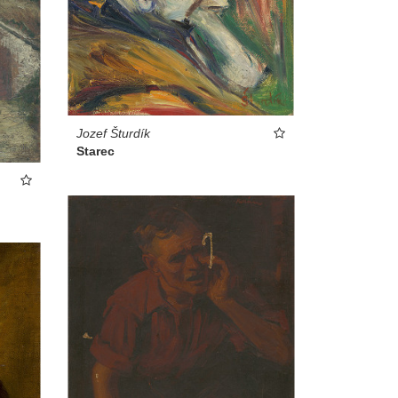
Jozef Šturdík
Starec