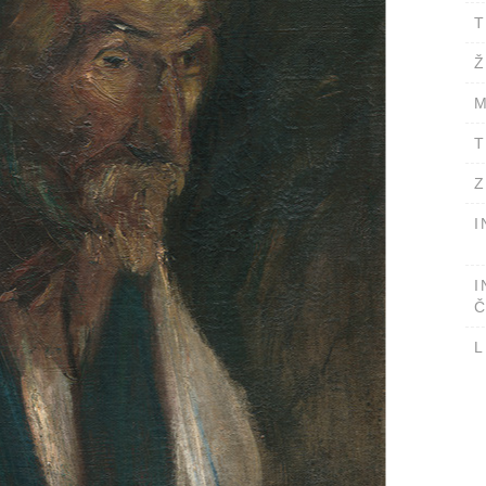
T
Ž
M
T
Z
I
I
Č
L