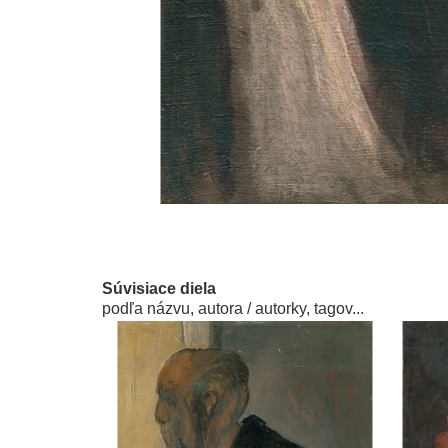
Súvisiace diela
podľa názvu, autora / autorky, tagov...