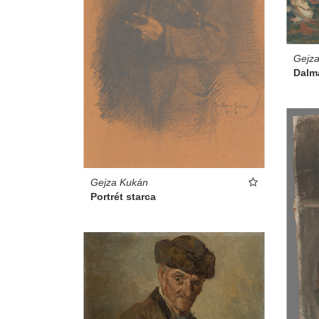
Gejz
Dalm
Gejza Kukán
Portrét starca