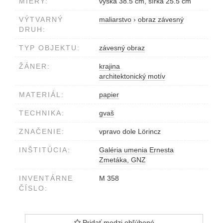
MIERY:
výška 38.5 cm, šírka 25.5 cm
VÝTVARNÝ
maliarstvo
›
obraz závesný
DRUH:
TYP OBJEKTU:
závesný obraz
ŽÁNER:
krajina
architektonický motív
MATERIÁL:
papier
TECHNIKA:
gvaš
ZNAČENIE:
vpravo dole Lörincz
INŠTITÚCIA:
Galéria umenia Ernesta
Zmetáka, GNZ
INVENTÁRNE
M 358
ČÍSLO:
Pridať medzi obľúbené