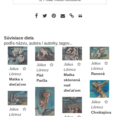
Súvisiace diela
podľa názvu, autora / autorky, tagov...
Július
Július
Július
Lőrincz
Július
Lőrincz
Lőrincz
Ranená
Lőrincz
Matka
Pád
Matka s
sklonená
Paríža
dieťaťom
nad
dieťaťom
Július
Lőrincz
Július
Chvátajúca
Lőrincz