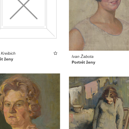
 Kreibich
Ivan Žabota
ét ženy
Portrét ženy