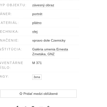
YP OBJEKTU:
závesný obraz
ÁNER:
portrét
ATERIÁL:
plátno
ECHNIKA:
olej
NAČENIE:
vpravo dole Czemicky
NŠTITÚCIA:
Galéria umenia Ernesta
Zmetáka, GNZ
NVENTÁRNE
M 371
ÍSLO:
AGY:
žena
Pridať medzi obľúbené