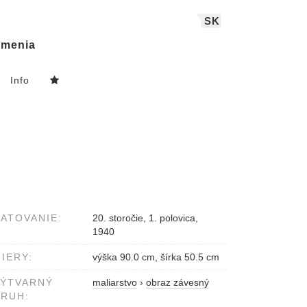
SK
menia
Info
ATOVANIE:
20. storočie, 1. polovica,
1940
IERY:
výška 90.0 cm, šírka 50.5 cm
VÝTVARNÝ
maliarstvo
›
obraz závesný
RUH: