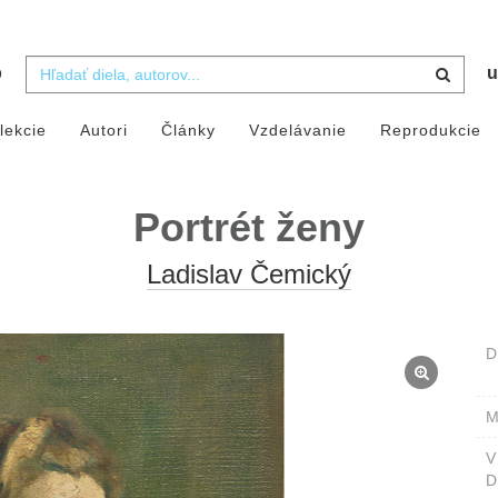
b
u
lekcie
Autori
Články
Vzdelávanie
Reprodukcie
Portrét ženy
Ladislav Čemický
D
M
D