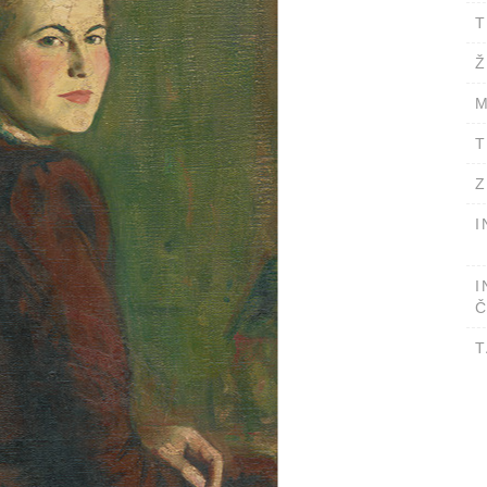
T
Ž
M
T
Z
I
I
Č
T