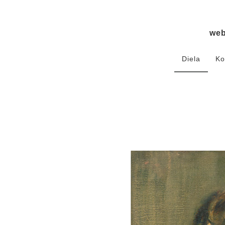
we
Diela
Ko