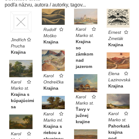
podľa názvu, autora / autorky, tagov...
Karol
Rudolf
Ernest
Marko st.
Moško
Zmeták
Jindřich
Krajina
Krajina
Krajina
Prucha
so
Krajina
zámkom
nad
jazerom
Elena
Karol
Lazinovská
Ondreička
Karol
Krajina
Krajina
Marko st.
Krajina s
Karol
kúpajúcimi
Marko st.
sa
Ťavy v
Karol
Karol
južnej
Marko st.
Marko ml.
krajine
Pahorkatá
Krajina s
krajina
riekou a
Karol
pod
skupinou