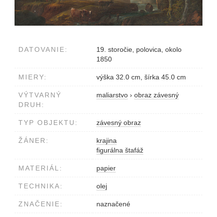
DATOVANIE:
19. storočie, polovica, okolo
1850
MIERY:
výška 32.0 cm, šírka 45.0 cm
VÝTVARNÝ
maliarstvo
›
obraz závesný
DRUH:
TYP OBJEKTU:
závesný obraz
ŽÁNER:
krajina
figurálna štafáž
MATERIÁL:
papier
TECHNIKA:
olej
ZNAČENIE:
naznačené