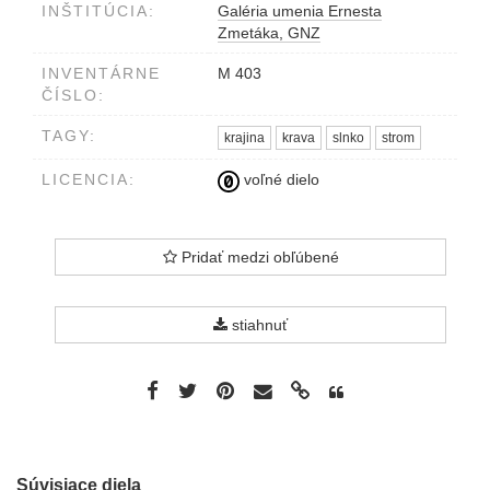
INŠTITÚCIA:
Galéria umenia Ernesta
Zmetáka, GNZ
INVENTÁRNE
M 403
ČÍSLO:
TAGY:
krajina
krava
slnko
strom
LICENCIA:
voľné dielo
Pridať medzi obľúbené
stiahnuť
Súvisiace diela