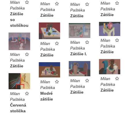
Milan
Milan
Milan
Milan
Paštéka
Paštéka
Paštéka
Paštéka
Zátišie
Zátišie
Zátišie
Zátišie
so
stoličkou
Milan
Milan
Milan
Paštéka
Paštéka
Paštéka
Zátišie
Zátišie I.
Milan
Zátišie
Paštéka
Zátišie
Milan
Milan
Milan
Paštéka
Paštéka
Paštéka
Zátišie
Zátišie
Modré
Milan
zátišie
Paštéka
Červená
stolička