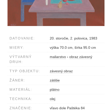
DATOVANIE:
20. storočie, 2. polovica, 1983
MIERY:
výška 70.0 cm, šírka 95.0 cm
VÝTVARNÝ
maliarstvo
›
obraz závesný
DRUH:
TYP OBJEKTU:
závesný obraz
ŽÁNER:
zátišie
MATERIÁL:
plátno
TECHNIKA:
olej
ZNAČENIE:
vľavo dole Paštéka 84