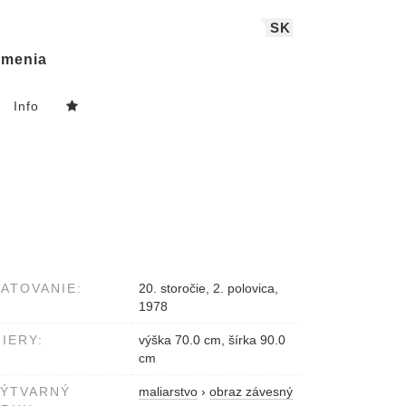
SK
menia
Info
ATOVANIE:
20. storočie, 2. polovica,
1978
IERY:
výška 70.0 cm, šírka 90.0
cm
VÝTVARNÝ
maliarstvo
›
obraz závesný