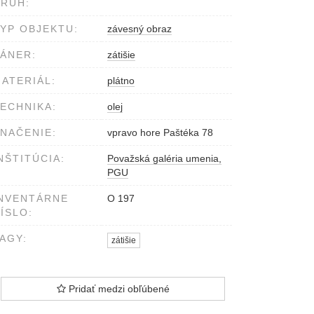
RUH:
YP OBJEKTU:
závesný obraz
ÁNER:
zátišie
ATERIÁL:
plátno
ECHNIKA:
olej
NAČENIE:
vpravo hore Paštéka 78
NŠTITÚCIA:
Považská galéria umenia,
PGU
NVENTÁRNE
O 197
ÍSLO:
AGY:
zátišie
Pridať medzi obľúbené