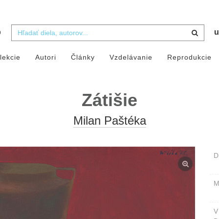
b
u
lekcie
Autori
Články
Vzdelávanie
Reprodukcie
Zátišie
Milan Paštéka
D
M