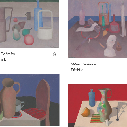
 Paštéka
e I.
Milan Paštéka
Zátišie