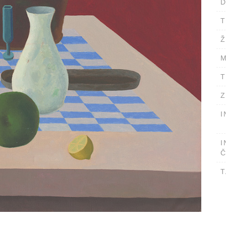
D
T
Ž
M
T
Z
I
I
Č
T