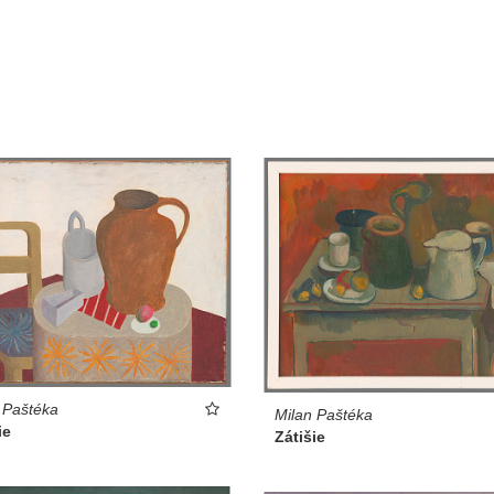
 Paštéka
Milan Paštéka
ie
Zátišie