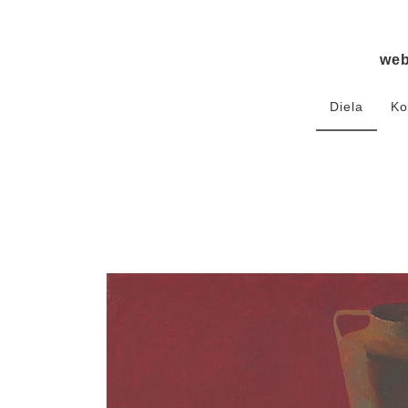
we
Diela
Ko