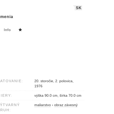
SK
menia
Info
ATOVANIE:
20. storočie, 2. polovica,
1976
IERY:
výška 90.0 cm, šírka 70.0 cm
VÝTVARNÝ
maliarstvo
›
obraz závesný
RUH: