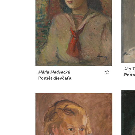
Ján T
Mária Medvecká
Portr
Portrét dievčaťa