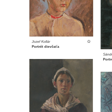
Jozef Kollár
Portrét dievčaťa
Sándo
Portr