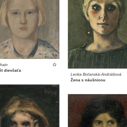
hain
ét dievčaťa
Lenka Boťanská-Andrášiová
Žena s náušnicou