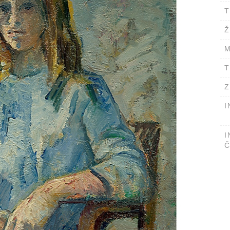
T
Ž
M
T
Z
I
I
Č