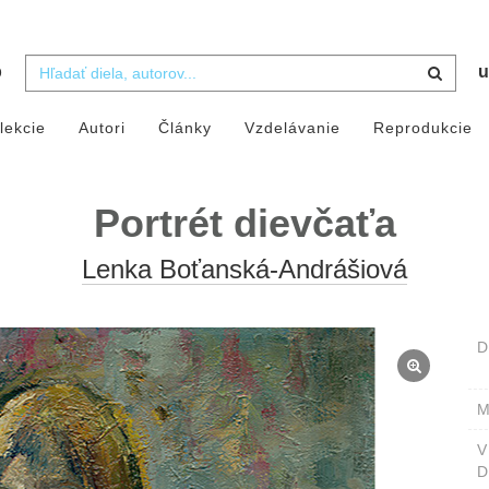
b
u
lekcie
Autori
Články
Vzdelávanie
Reprodukcie
Portrét dievčaťa
Lenka Boťanská-Andrášiová
D
M
D