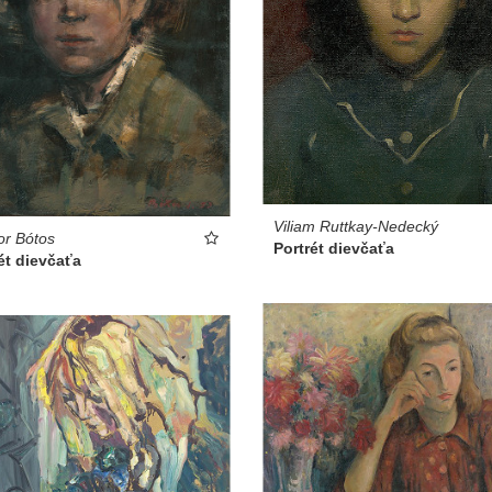
Viliam Ruttkay-Nedecký
r Bótos
Portrét dievčaťa
ét dievčaťa