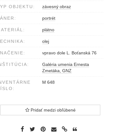
YP OBJEKTU:
závesný obraz
ÁNER:
portrét
ATERIÁL:
plátno
ECHNIKA:
olej
NAČENIE:
vpravo dole L. Boťanská 76
NŠTITÚCIA:
Galéria umenia Ernesta
Zmetáka, GNZ
NVENTÁRNE
M 648
ÍSLO:
Pridať medzi obľúbené