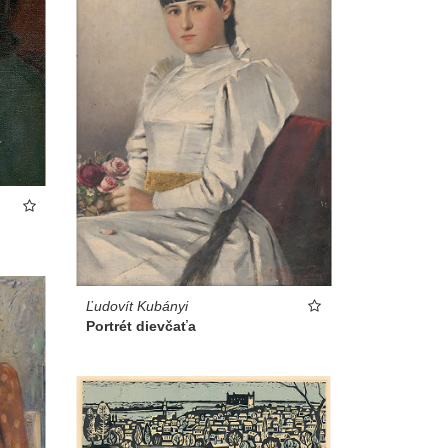
Ľudovít Kubányi
Portrét dievčaťa