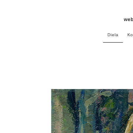
we
Diela
Ko