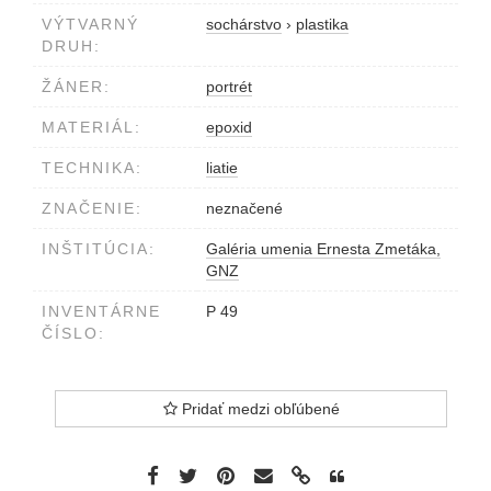
VÝTVARNÝ
sochárstvo
›
plastika
DRUH:
ŽÁNER:
portrét
MATERIÁL:
epoxid
TECHNIKA:
liatie
ZNAČENIE:
neznačené
INŠTITÚCIA:
Galéria umenia Ernesta Zmetáka,
GNZ
INVENTÁRNE
P 49
ČÍSLO:
Pridať medzi obľúbené