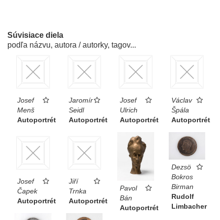
Súvisiace diela
podľa názvu, autora / autorky, tagov...
Josef
Jaromír
Josef
Václav
Menš
Seidl
Ulrich
Špála
Autoportrét
Autoportrét
Autoportrét
Autoportrét
Dezsö
Bokros
Josef
Jiří
Birman
Pavol
Čapek
Trnka
Rudolf
Bán
Autoportrét
Autoportrét
Limbacher
Autoportrét