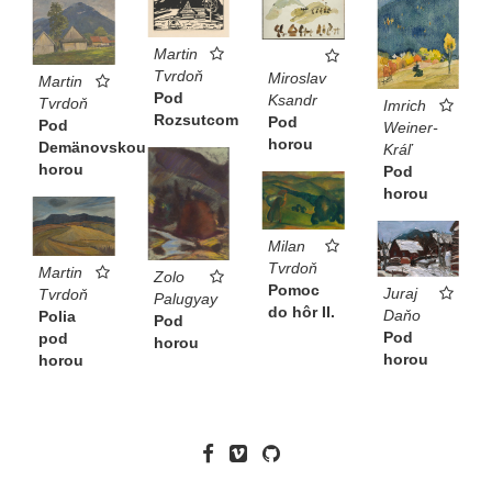
Martin
Tvrdoň
Miroslav
Martin
Pod
Ksandr
Tvrdoň
Imrich
Rozsutcom
Pod
Pod
Weiner-
horou
Demänovskou
Kráľ
horou
Pod
horou
Milan
Tvrdoň
Martin
Zolo
Pomoc
Juraj
Tvrdoň
Palugyay
do hôr II.
Daňo
Polia
Pod
Pod
pod
horou
horou
horou