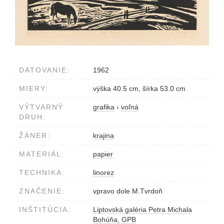
DATOVANIE:
1962
MIERY:
výška 40.5 cm, šírka 53.0 cm
VÝTVARNÝ
grafika
›
voľná
DRUH:
ŽÁNER:
krajina
MATERIÁL:
papier
TECHNIKA:
linorez
ZNAČENIE:
vpravo dole M.Tvrdoň
INŠTITÚCIA:
Liptovská galéria Petra Michala
Bohúňa, GPB