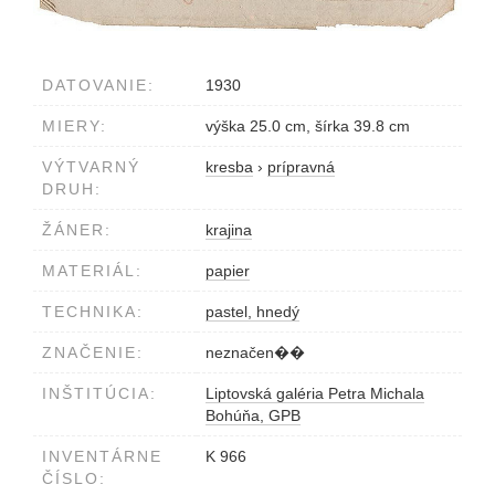
DATOVANIE:
1930
MIERY:
výška 25.0 cm, šírka 39.8 cm
VÝTVARNÝ
kresba
›
prípravná
DRUH:
ŽÁNER:
krajina
MATERIÁL:
papier
TECHNIKA:
pastel, hnedý
ZNAČENIE:
neznačen��
INŠTITÚCIA:
Liptovská galéria Petra Michala
Bohúňa, GPB
INVENTÁRNE
K 966
ČÍSLO: