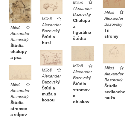
Miloš
Alexander
Miloš
Bazovský
Alexander
Miloš
Chalupa
Bazovský
Alexander
a
Miloš
Tri
Bazovský
figurálna
Alexander
stromy
Štúdia
štúdia
Bazovský
husí
Štúdia
chalupy
a psa
Miloš
Miloš
Miloš
Alexander
Alexander
Alexander
Bazovský
Bazovský
Bazovský
Štúdia
Miloš
Štúdia
Štúdia
stromov
Alexander
sediaceho
muža s
a
Bazovský
muža
kosou
oblakov
Štúdia
stromov
a stĺpov