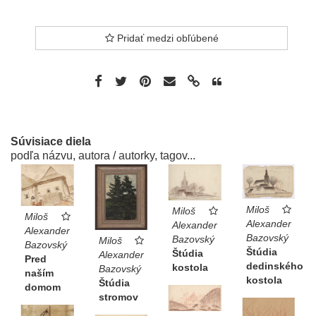
Pridať medzi obľúbené
Súvisiace diela
podľa názvu, autora / autorky, tagov...
Miloš
Miloš
Miloš
Alexander
Alexander
Alexander
Bazovský
Bazovský
Miloš
Bazovský
Štúdia
Štúdia
Alexander
Pred
dedinského
kostola
Bazovský
naším
kostola
Štúdia
domom
stromov