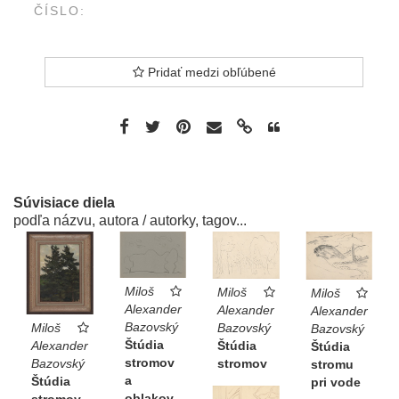
ČÍSLO:
Pridať medzi obľúbené
Súvisiace diela
podľa názvu, autora / autorky, tagov...
Miloš
Miloš
Miloš
Alexander
Alexander
Alexander
Bazovský
Bazovský
Miloš
Bazovský
Štúdia
Štúdia
Alexander
Štúdia
stromov
stromov
Bazovský
stromu
a
Štúdia
pri vode
oblakov