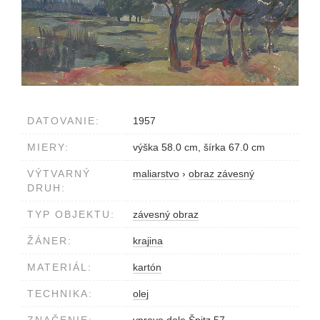
DATOVANIE:
1957
MIERY:
výška 58.0 cm, šírka 67.0 cm
VÝTVARNÝ
maliarstvo
›
obraz závesný
DRUH:
TYP OBJEKTU:
závesný obraz
ŽÁNER:
krajina
MATERIÁL:
kartón
TECHNIKA:
olej
ZNAČENIE:
vpravo dole Špitz 57