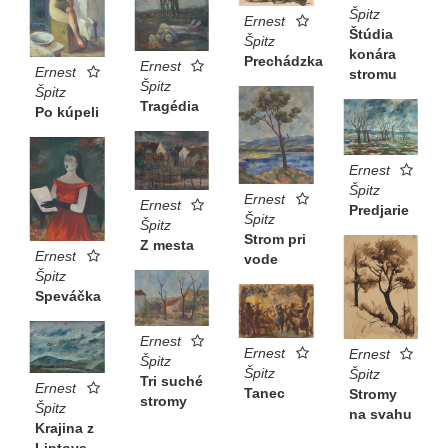
Špitz
Ernest
Štúdia
Špitz
konára
Prechádzka
Ernest
Ernest
stromu
Špitz
Špitz
Tragédia
Po kúpeli
Ernest
Špitz
Ernest
Ernest
Predjarie
Špitz
Špitz
Strom pri
Z mesta
Ernest
vode
Špitz
Speváčka
Ernest
Ernest
Ernest
Špitz
Špitz
Špitz
Tri suché
Ernest
Tanec
Stromy
stromy
Špitz
na svahu
Krajina z
Liptova