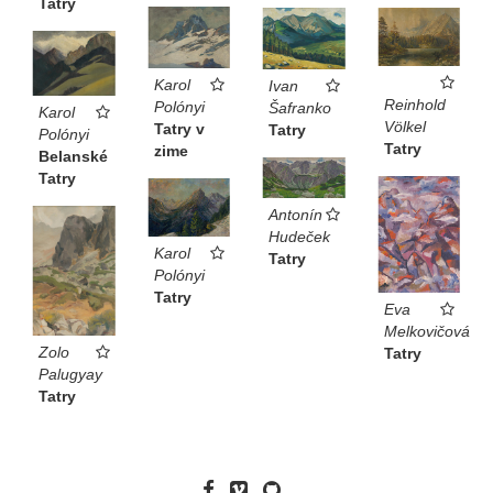
Tatry
Karol
Ivan
Reinhold
Polónyi
Šafranko
Karol
Völkel
Tatry v
Tatry
Polónyi
Tatry
zime
Belanské
Tatry
Antonín
Hudeček
Karol
Tatry
Polónyi
Tatry
Eva
Melkovičová
Zolo
Tatry
Palugyay
Tatry