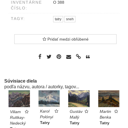
INVENTÁRNE
O 388
ČÍSLO:
TAGY:
tatry
sneh
Pridať medzi obľúbené
Súvisiace diela
podľa názvu, autora / autorky, tagov...
Karol
Gustáv
Martin
Viliam
Polónyi
Mallý
Benka
Ruttkay-
Tatry
Tatry
Tatry
Nedecký