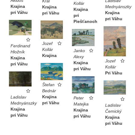
Akidos
Ladislav
Kráľ
Kollár
Krajina
Mednyánszky
Krajina
Krajina
pri Váhu
Krajina
pri Váhu
pri
pri Váhu
Piešťanoch
Jozef
Ferdinand
Kollár
Janko
Hložník
Krajina
Alexy
Krajina
Jozef
Krajina
pri Váhu
Kollár
pri Váhu
Pri Váhu
Štefan
Bednár
Krajina
Ladislav
Peter
pri Váhu
Mednyánszky
Matejka
Ladislav
Krajina
Krajina
Čemický
pri Váhu
pri Váhu
Krajina
pri Váhu