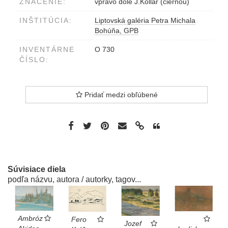
ZNAČENIE:
vpravo dole J.Kollár (čiernou)
INŠTITÚCIA:
Liptovská galéria Petra Michala
Bohúňa, GPB
INVENTÁRNE
O 730
ČÍSLO:
Pridať medzi obľúbené
Súvisiace diela
podľa názvu, autora / autorky, tagov...
Ambróz
Fero
Jozef