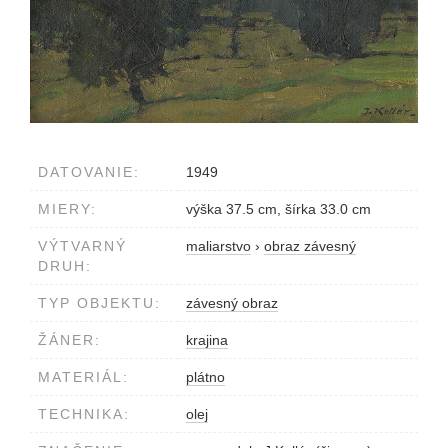
DATOVANIE:
1949
MIERY:
výška 37.5 cm, šírka 33.0 cm
VÝTVARNÝ
maliarstvo
›
obraz závesný
DRUH:
TYP OBJEKTU:
závesný obraz
ŽÁNER:
krajina
MATERIÁL:
plátno
TECHNIKA:
olej