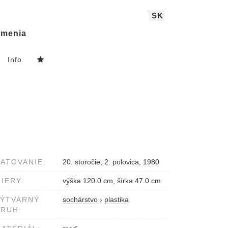
SK
menia
Info
ATOVANIE:
20. storočie, 2. polovica, 1980
IERY:
výška 120.0 cm, šírka 47.0 cm
VÝTVARNÝ
sochárstvo
›
plastika
RUH: