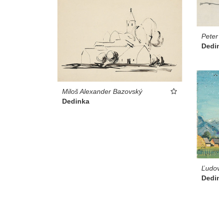
Peter
Dedi
Miloš Alexander Bazovský
Dedinka
Ľudov
Dedi