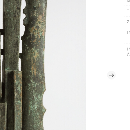
M
T
Z
I
I
Č