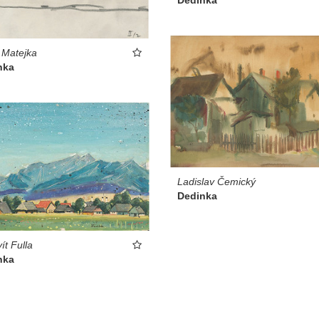
Dedinka
 Matejka
nka
Ladislav Čemický
Dedinka
ít Fulla
nka