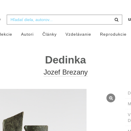
b
u
lekcie
Autori
Články
Vzdelávanie
Reprodukcie
Dedinka
Jozef Brezany
D
M
D