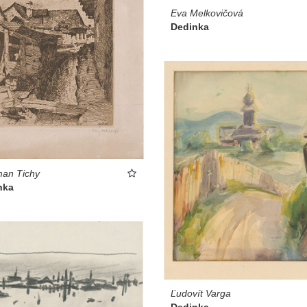
Eva Melkovičová
Dedinka
man Tichy
nka
Ľudovít Varga