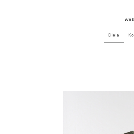
we
Diela
Ko