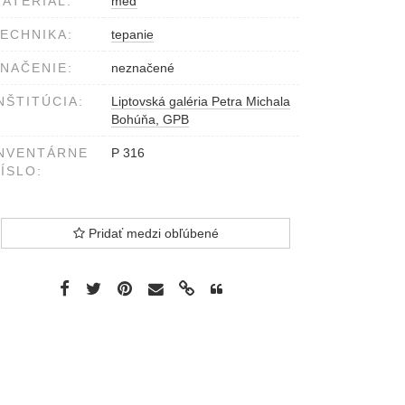
ATERIÁL:
meď
ECHNIKA:
tepanie
NAČENIE:
neznačené
NŠTITÚCIA:
Liptovská galéria Petra Michala
Bohúňa, GPB
NVENTÁRNE
P 316
ÍSLO:
Pridať medzi obľúbené