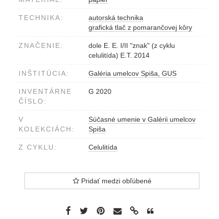
TECHNIKA:
autorská technika
grafická tlač z pomarančovej kôry
ZNAČENIE:
dole E. E. I/II "znak" (z cyklu
celulitída) E.T. 2014
INŠTITÚCIA:
Galéria umelcov Spiša, GUS
INVENTÁRNE
G 2020
ČÍSLO:
V
Súčasné umenie v Galérii umelcov
KOLEKCIÁCH:
Spiša
Z CYKLU:
Celulitída
Pridať medzi obľúbené