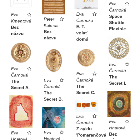
Eva
Čarnoká
Eva
Eva
Space
Peter
Čarnoká
Kmentová
Shuttle
Kalmus
E. T.
Bez
Flexible
Bez
volať
názvu
názvu
domú
Eva
Eva
Čarnoká
Eva
Čarnoká
The
Čarnoká
Eva
The
Secret I.
The
Čarnoká
Secret A.
Secret C.
The
Secret B.
Eva
Eva
Čarnoká
Hnatová
Z cyklu
Eva
Eva
Bez
'Pomarančová
Hnatová
Hnatová