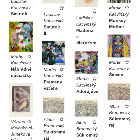
Ladislav
Kacvinský
Martin
Smútok I.
Kacvinský
Ladislav
Ladislav
Monkey
Kacvinský
Kacvinský
Mother
Smútok
Madona
II.
s
dieťaťom
Martin
Martin
Kacvinský
Kacvinský
Náhradné
Martin
Šaman
súčiastky
Kacvinský
Martin
Premeny
Kacvinský
vzťahu
Adorujúce
Albín
Brunovský
Súkromný
Albín
Věruna
Albín
raj
Brunovský
Melčáková-
Brunovský
Súkromný
Juneková
Súkromný
raj