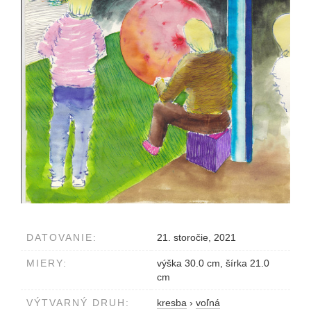
DATOVANIE:
21. storočie, 2021
MIERY:
výška 30.0 cm, šírka 21.0
cm
VÝTVARNÝ DRUH:
kresba
›
voľná