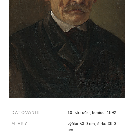
DATOVANIE:
19. storočie, koniec, 1892
MIERY:
výška 53.0 cm, šírka 39.0
cm