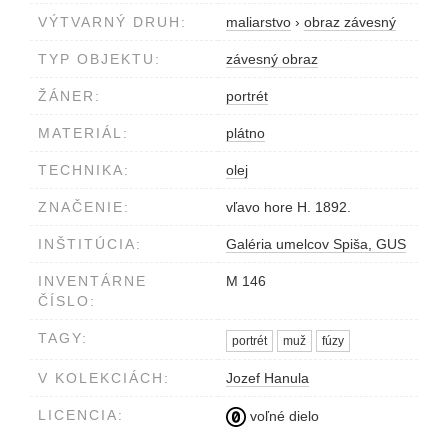
VÝTVARNÝ DRUH:
maliarstvo
›
obraz závesný
TYP OBJEKTU:
závesný obraz
ŽÁNER:
portrét
MATERIÁL:
plátno
TECHNIKA:
olej
ZNAČENIE:
vľavo hore H. 1892.
INŠTITÚCIA:
Galéria umelcov Spiša, GUS
INVENTÁRNE
M 146
ČÍSLO:
TAGY:
portrét
muž
fúzy
V KOLEKCIÁCH:
Jozef Hanula
LICENCIA:
voľné dielo