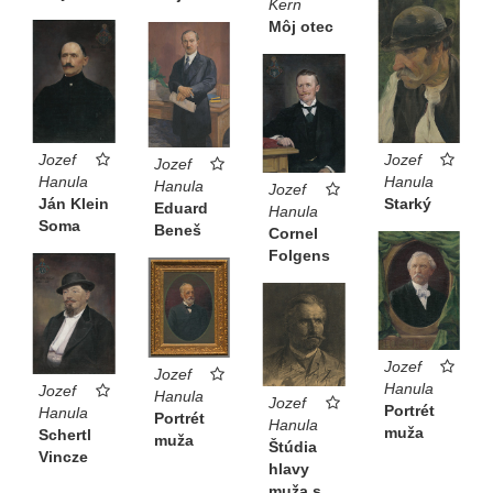
Kern
Môj otec
Jozef
Jozef
Jozef
Hanula
Hanula
Hanula
Jozef
Ján Klein
Starký
Eduard
Hanula
Soma
Beneš
Cornel
Folgens
Jozef
Jozef
Hanula
Jozef
Hanula
Jozef
Portrét
Hanula
Portrét
Hanula
muža
Schertl
muža
Štúdia
Vincze
hlavy
muža s