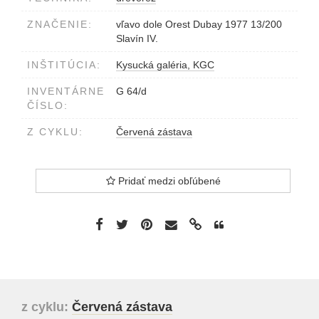
ZNAČENIE:
vľavo dole Orest Dubay 1977 13/200
Slavín IV.
INŠTITÚCIA:
Kysucká galéria, KGC
INVENTÁRNE
G 64/d
ČÍSLO:
Z CYKLU:
Červená zástava
Pridať medzi obľúbené
z cyklu:
Červená zástava