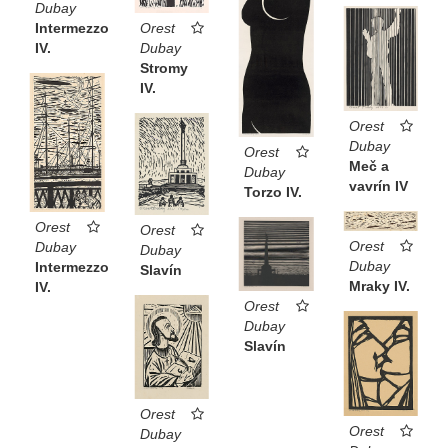
Dubay
Orest
Intermezzo
Dubay
IV.
Stromy
IV.
Orest
Dubay
Orest
Meč a
Dubay
vavrín IV
Torzo IV.
Orest
Orest
Orest
Dubay
Dubay
Dubay
Intermezzo
Slavín
Mraky IV.
IV.
Orest
Dubay
Slavín
Orest
Orest
Dubay