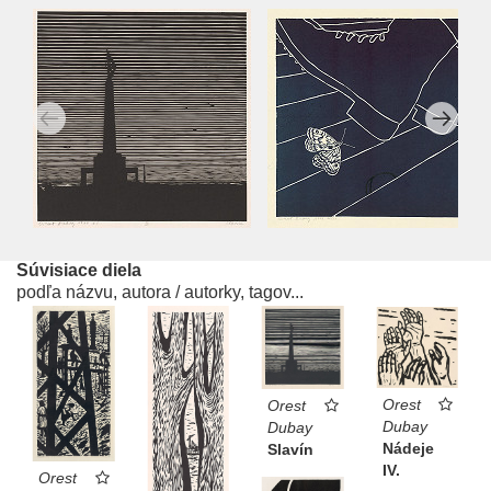
Súvisiace diela
podľa názvu, autora / autorky, tagov...
Orest
Orest
Dubay
Dubay
Nádeje
Slavín
IV.
Orest