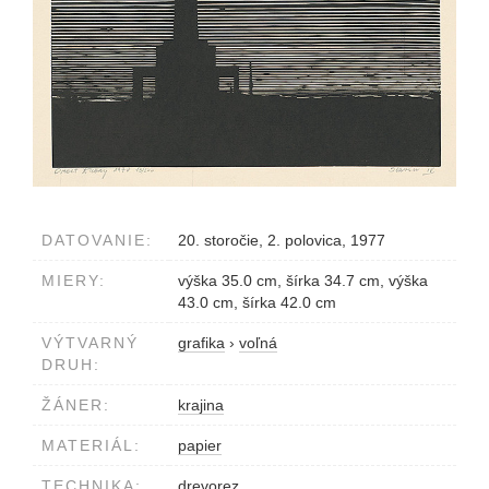
DATOVANIE:
20. storočie, 2. polovica, 1977
MIERY:
výška 35.0 cm, šírka 34.7 cm, výška
43.0 cm, šírka 42.0 cm
VÝTVARNÝ
grafika
›
voľná
DRUH:
ŽÁNER:
krajina
MATERIÁL:
papier
TECHNIKA:
drevorez