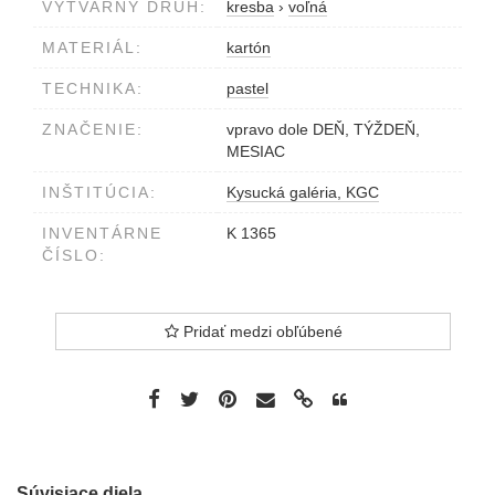
VÝTVARNÝ DRUH:
kresba
›
voľná
MATERIÁL:
kartón
TECHNIKA:
pastel
ZNAČENIE:
vpravo dole DEŇ, TÝŽDEŇ,
MESIAC
INŠTITÚCIA:
Kysucká galéria, KGC
INVENTÁRNE
K 1365
ČÍSLO:
Pridať medzi obľúbené
Súvisiace diela