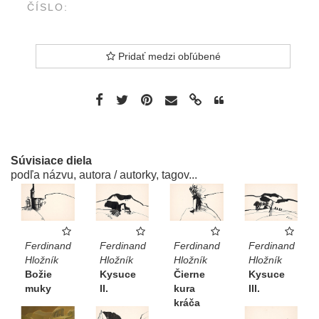
ČÍSLO:
Pridať medzi obľúbené
Súvisiace diela
podľa názvu, autora / autorky, tagov...
Ferdinand
Ferdinand
Ferdinand
Ferdinand
Hložník
Hložník
Hložník
Hložník
Kysuce
Kysuce
Božie
Čierne
II.
III.
muky
kura
kráča