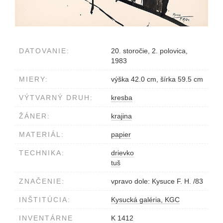
DATOVANIE:
20. storočie, 2. polovica,
1983
MIERY:
výška 42.0 cm, šírka 59.5 cm
VÝTVARNÝ DRUH:
kresba
ŽÁNER:
krajina
MATERIÁL:
papier
TECHNIKA:
drievko
tuš
ZNAČENIE:
vpravo dole: Kysuce F. H. /83
INŠTITÚCIA:
Kysucká galéria, KGC
INVENTÁRNE
K 1412