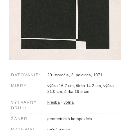
DATOVANIE:
20. storočie, 2. polovica, 1971
MIERY:
výška 16.7 cm, šírka 14.2 cm, výška
21.0 cm, šírka 19.5 cm
VÝTVARNÝ
kresba
›
voľná
DRUH:
ŽÁNER:
geometrická kompozícia
MATERIÁL:
ručný papier