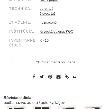
TECHNIKA:
pero, tuš
štetec, tuš
ZNAČENIE:
neznačené
INŠTITÚCIA:
Kysucká galéria, KGC
INVENTÁRNE
K 410
ČÍSLO:
Pridať medzi obľúbené
Súvisiace diela
podľa názvu, autora / autorky, tagov...