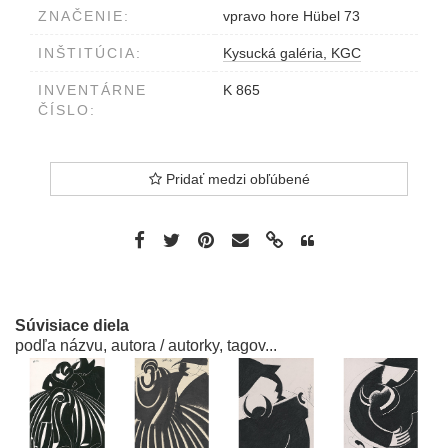
ZNAČENIE:
vpravo hore Hübel 73
INŠTITÚCIA:
Kysucká galéria, KGC
INVENTÁRNE
K 865
ČÍSLO:
Pridať medzi obľúbené
Súvisiace diela
podľa názvu, autora / autorky, tagov...