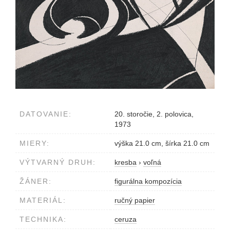
DATOVANIE:
20. storočie, 2. polovica,
1973
MIERY:
výška 21.0 cm, šírka 21.0 cm
VÝTVARNÝ DRUH:
kresba
›
voľná
ŽÁNER:
figurálna kompozícia
MATERIÁL:
ručný papier
TECHNIKA:
ceruza