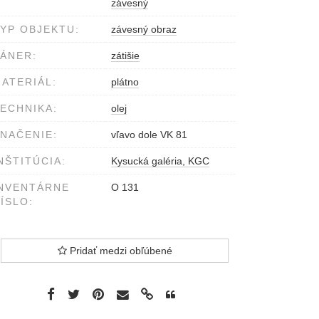
závesný
YP OBJEKTU:
závesný obraz
ÁNER:
zátišie
ATERIÁL:
plátno
ECHNIKA:
olej
NAČENIE:
vľavo dole VK 81
NŠTITÚCIA:
Kysucká galéria, KGC
NVENTÁRNE
O 131
ÍSLO:
Pridať medzi obľúbené