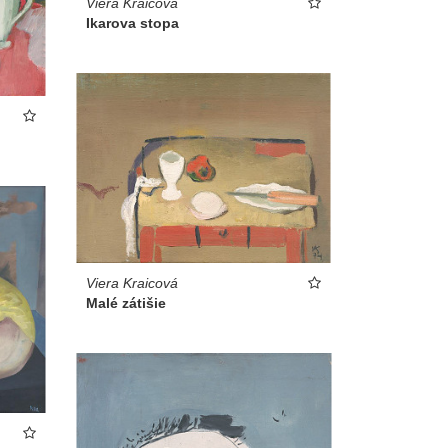
Viera Kraicová
Ikarova stopa
Viera Kraicová
Malé zátišie