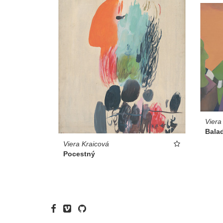
Viera
Bala
Viera Kraicová
Pocestný