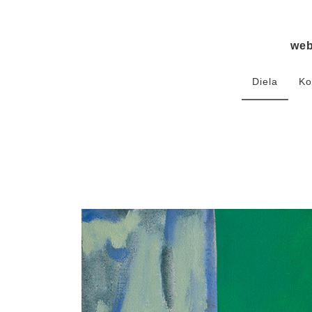
we
Diela
Ko