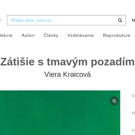
b
u
lekcie
Autori
Články
Vzdelávanie
Reprodukcie
Zátišie s tmavým pozadím
Viera Kraicová
D
M
V