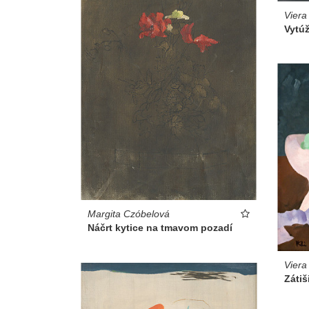
Viera
Vytúž
Margita Czóbelová
Náčrt kytice na tmavom pozadí
Viera
Záti