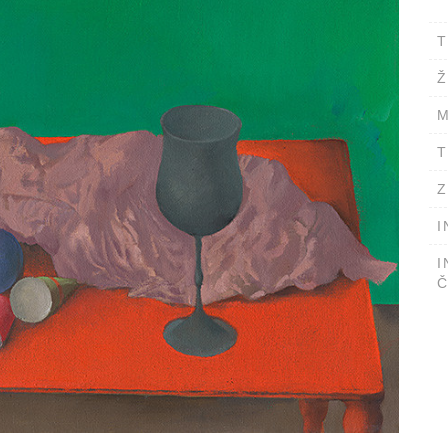
T
Ž
M
T
Z
I
I
Č