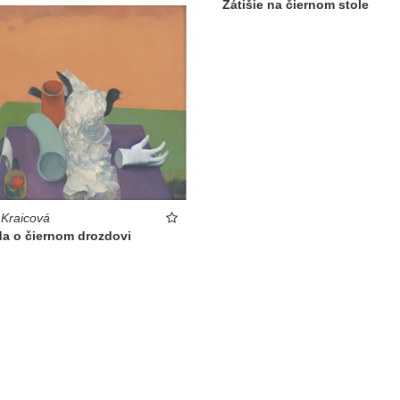
Zátišie na čiernom stole
 Kraicová
da o čiernom drozdovi