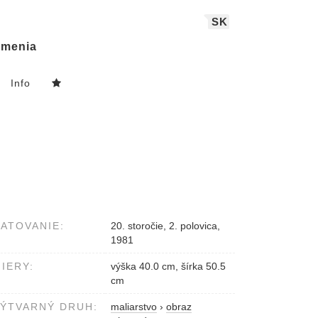
SK
menia
Info
ATOVANIE:
20. storočie, 2. polovica,
1981
IERY:
výška 40.0 cm, šírka 50.5
cm
ÝTVARNÝ DRUH:
maliarstvo
›
obraz