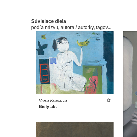
Súvisiace diela
podľa názvu, autora / autorky, tagov...
Viera Kraicová
Biely akt