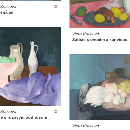
 Kraicová
ená jar
Viera Kraicová
Zátišie s ovocím a kanvicou
 Kraicová
šie s ružovým podnosom
Viera Kraicová