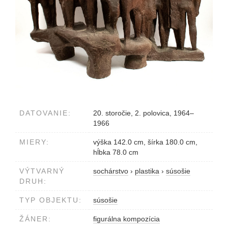
DATOVANIE:
20. storočie, 2. polovica, 1964–
1966
MIERY:
výška 142.0 cm, šírka 180.0 cm,
hĺbka 78.0 cm
VÝTVARNÝ
sochárstvo
›
plastika
›
súsošie
DRUH:
TYP OBJEKTU:
súsošie
ŽÁNER:
figurálna kompozícia