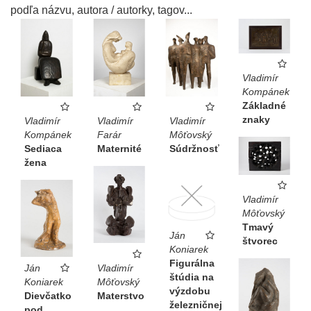
podľa názvu, autora / autorky, tagov...
Vladimír
Kompánek
Základné
znaky
Vladimír
Vladimír
Vladimír
Kompánek
Farár
Môťovský
Sediaca
Maternité
Súdržnosť
žena
Vladimír
Môťovský
Tmavý
Ján
štvorec
Koniarek
Figurálna
Ján
Vladimír
štúdia na
Koniarek
Môťovský
výzdobu
Dievčatko
Materstvo
železničnej
pod