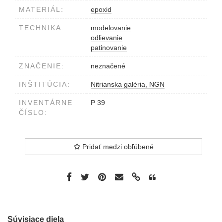
MATERIÁL:
epoxid
TECHNIKA:
modelovanie
odlievanie
patinovanie
ZNAČENIE:
neznačené
INŠTITÚCIA:
Nitrianska galéria, NGN
INVENTÁRNE
P 39
ČÍSLO:
Pridať medzi obľúbené
Súvisiace diela