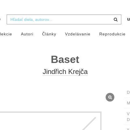
b
u
lekcie
Autori
Články
Vzdelávanie
Reprodukcie
Baset
Jindřich Krejča
D
M
D