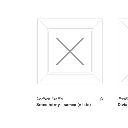
Jindřich Krejča
Jindř
Srnec hôrny - samec (v lete)
Divia