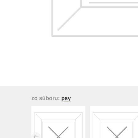
zo súboru:
psy