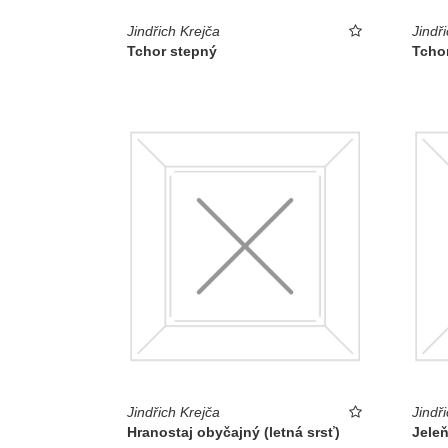
Jindřich Krejča
Jindř
Tchor stepný
Tcho
Jindřich Krejča
Jindř
Hranostaj obyčajný (letná srsť)
Jeleň