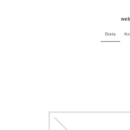
we
Diela
Ko