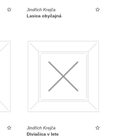
Jindřich Krejča
Lasica obyčajná
Jindřich Krejča
Diviačica v lete