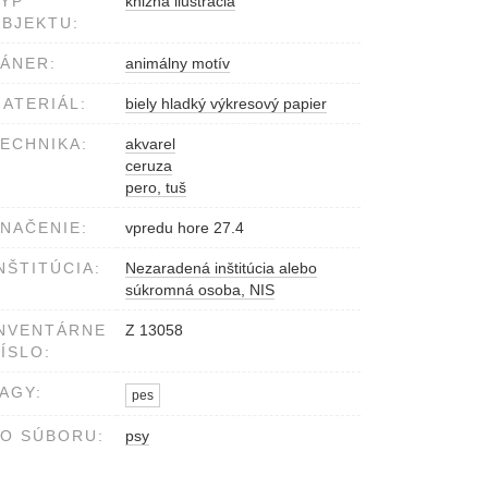
YP
knižná ilustrácia
BJEKTU:
ÁNER:
animálny motív
ATERIÁL:
biely hladký výkresový papier
ECHNIKA:
akvarel
ceruza
pero, tuš
NAČENIE:
vpredu hore 27.4
NŠTITÚCIA:
Nezaradená inštitúcia alebo
súkromná osoba, NIS
NVENTÁRNE
Z 13058
ÍSLO:
AGY:
pes
O SÚBORU:
psy