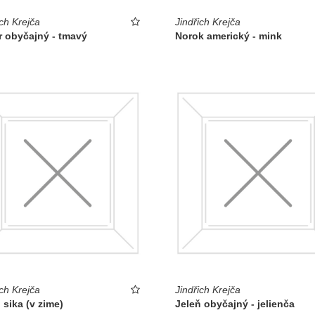
ich Krejča
Jindřich Krejča
r obyčajný - tmavý
Norok americký - mink
ich Krejča
Jindřich Krejča
 sika (v zime)
Jeleň obyčajný - jelienča