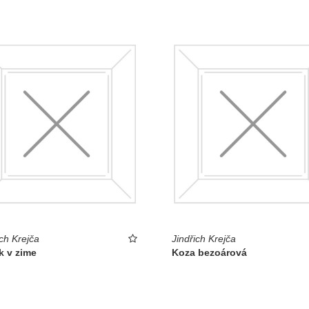
ich Krejča
Jindřich Krejča
k v zime
Koza bezoárová