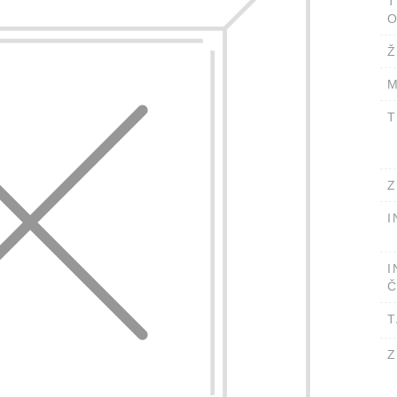
T
O
Ž
M
T
Z
I
I
Č
T
Z