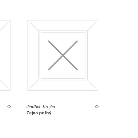
Jindřich Krejča
Zajac poľný