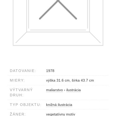
DATOVANIE:
1978
MIERY:
výška 31.6 cm, šírka 43.7 cm
VÝTVARNÝ
maliarstvo
›
ilustrácia
DRUH:
TYP OBJEKTU:
knižná ilustrácia
ŽÁNER:
vegetatívny motív