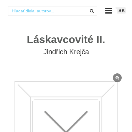
SK
Láskavcovité II.
Jindřich Krejča