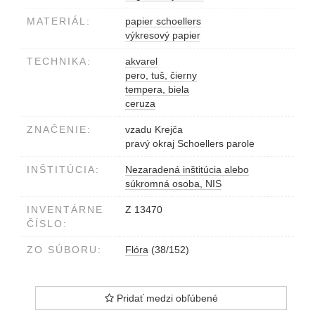
MATERIÁL:
papier schoellers
výkresový papier
TECHNIKA:
akvarel
pero, tuš, čierny
tempera, biela
ceruza
ZNAČENIE:
vzadu Krejča
pravý okraj Schoellers parole
INŠTITÚCIA:
Nezaradená inštitúcia alebo
súkromná osoba, NIS
INVENTÁRNE
Z 13470
ČÍSLO:
ZO SÚBORU:
Flóra
(38/152)
Pridať medzi obľúbené