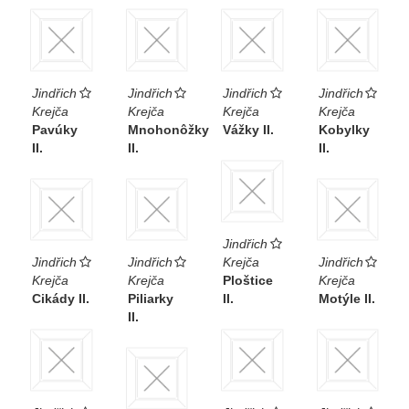
Jindřich
Jindřich
Jindřich
Jindřich
Krejča
Krejča
Krejča
Krejča
Pavúky
Mnohonôžky
Vážky II.
Kobylky
II.
II.
II.
Jindřich
Jindřich
Jindřich
Krejča
Jindřich
Krejča
Krejča
Ploštice
Krejča
Cikády II.
Piliarky
II.
Motýle II.
II.