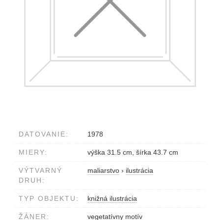
DATOVANIE:
1978
MIERY:
výška 31.5 cm, šírka 43.7 cm
VÝTVARNÝ
maliarstvo
›
ilustrácia
DRUH:
TYP OBJEKTU:
knižná ilustrácia
ŽÁNER:
vegetatívny motív