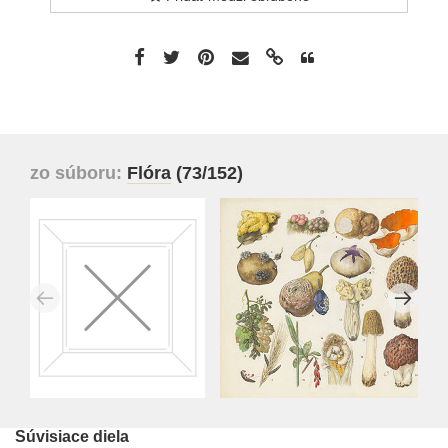
zo súboru:
Flóra
(73/152)
Súvisiace diela