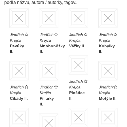
podľa názvu, autora / autorky, tagov...
Jindřich
Jindřich
Jindřich
Jindřich
Krejča
Krejča
Krejča
Krejča
Pavúky
Mnohonôžky
Vážky II.
Kobylky
II.
II.
II.
Jindřich
Jindřich
Jindřich
Krejča
Jindřich
Krejča
Krejča
Ploštice
Krejča
Cikády II.
Piliarky
II.
Motýle II.
II.