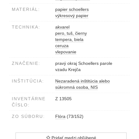
MATERIÁL:
papier schoellers
výkresový papier
TECHNIKA:
akvarel
pero, tuš, čierny
tempera, biela
ceruza
vlepovanie
ZNAČENIE:
pravý okraj Schoellers parole
vzadu Krejča
INŠTITÚCIA:
Nezaradená inštitúcia alebo
súkromná osoba, NIS
INVENTÁRNE
Z 13505
ČÍSLO:
ZO SÚBORU:
Flóra
(73/152)
Pridať medzi obľúbené