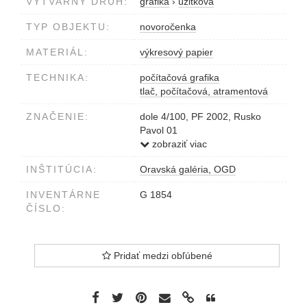
VÝTVARNÝ DRUH:
grafika
›
úžitková
TYP OBJEKTU:
novoročenka
MATERIÁL:
výkresový papier
TECHNIKA:
počítačová grafika
tlač, počítačová, atramentová
ZNAČENIE:
dole 4/100, PF 2002, Rusko
Pavol 01
ceruzou
zobraziť viac
INŠTITÚCIA:
Oravská galéria, OGD
INVENTÁRNE
G 1854
ČÍSLO:
Pridať medzi obľúbené