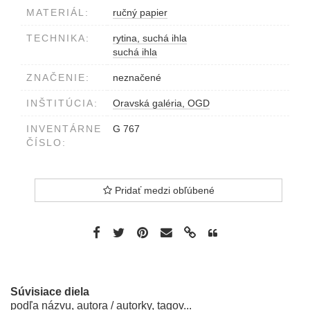
MATERIÁL:
ručný papier
TECHNIKA:
rytina, suchá ihla
suchá ihla
ZNAČENIE:
neznačené
INŠTITÚCIA:
Oravská galéria, OGD
INVENTÁRNE
G 767
ČÍSLO:
Pridať medzi obľúbené
Súvisiace diela
podľa názvu, autora / autorky, tagov...