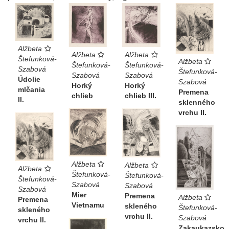
Alžbeta
Alžbeta
Alžbeta
Štefunková-
Alžbeta
Štefunková-
Štefunková-
Szabová
Štefunková-
Szabová
Szabová
Údolie
Szabová
Horký
Horký
mlčania
Premena
chlieb
chlieb III.
II.
sklenného
vrchu II.
Alžbeta
Alžbeta
Alžbeta
Štefunková-
Štefunková-
Štefunková-
Szabová
Szabová
Szabová
Mier
Premena
Alžbeta
Premena
Vietnamu
skleného
Štefunková-
skleného
vrchu II.
Szabová
vrchu II.
Zakaukazsko