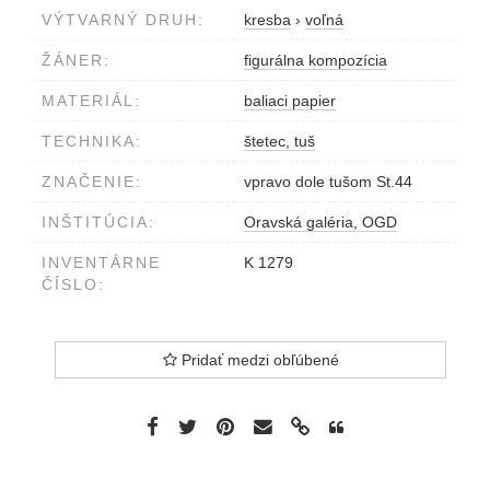
VÝTVARNÝ DRUH:
kresba
›
voľná
ŽÁNER:
figurálna kompozícia
MATERIÁL:
baliaci papier
TECHNIKA:
štetec, tuš
ZNAČENIE:
vpravo dole tušom St.44
INŠTITÚCIA:
Oravská galéria, OGD
INVENTÁRNE
K 1279
ČÍSLO:
Pridať medzi obľúbené