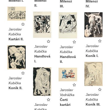
Milenci
Milenci I.
Milenci
Milenci
II.
III.
IV.
Jaroslav
Kubička
Kartári II.
Jaroslav
Jaroslav
Jaroslav
Kubička
Kubička
Kubička
Koník I.
Handlová
Handlová
I.
II.
Jaroslav
Kubička
Koník II.
Jaroslav
Jaroslav
Vodrážka
Kubička
Čerti
Koník III.
kartári
Jaroslav
Kubička