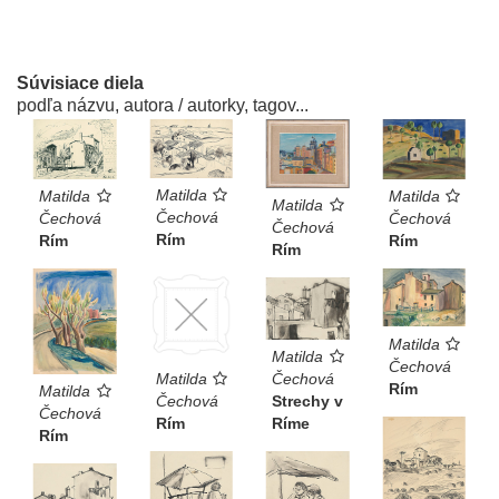
Súvisiace diela
podľa názvu, autora / autorky, tagov...
Matilda
Matilda
Matilda
Matilda
Čechová
Čechová
Čechová
Čechová
Rím
Rím
Rím
Rím
Matilda
Matilda
Čechová
Matilda
Čechová
Rím
Matilda
Čechová
Strechy v
Čechová
Rím
Ríme
Rím