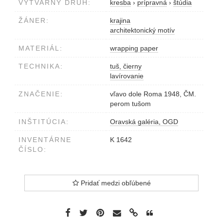
VÝTVARNÝ DRUH:
kresba
›
prípravná
›
štúdia
ŽÁNER:
krajina
architektonický motív
MATERIÁL:
wrapping paper
TECHNIKA:
tuš, čierny
lavírovanie
ZNAČENIE:
vľavo dole Roma 1948, ČM.
perom tušom
INŠTITÚCIA:
Oravská galéria, OGD
INVENTÁRNE
K 1642
ČÍSLO:
Pridať medzi obľúbené