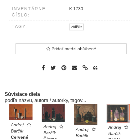
INVENTÁRNE
K 1730
ČÍSLO:
TAGY:
zátišie
Pridať medzi obľúbené
Súvisiace diela
podľa názvu, autora / autorky, tagov...
Andrej
Andrej
Andrej
Andrej
Barčík
Barčík
Barčík
Barčík
Červené
Čierne