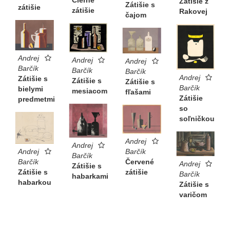
Zátišie z
Zátišie s
zátišie
zátišie
Rakovej
čajom
Andrej
Andrej
Andrej
Barčík
Barčík
Barčík
Andrej
Zátišie s
Zátišie s
Zátišie s
Barčík
bielymi
mesiacom
fľašami
Zátišie
predmetmi
so
soľničkou
Andrej
Andrej
Andrej
Barčík
Barčík
Barčík
Červené
Andrej
Zátišie s
Zátišie s
zátišie
Barčík
habarkami
habarkou
Zátišie s
varičom