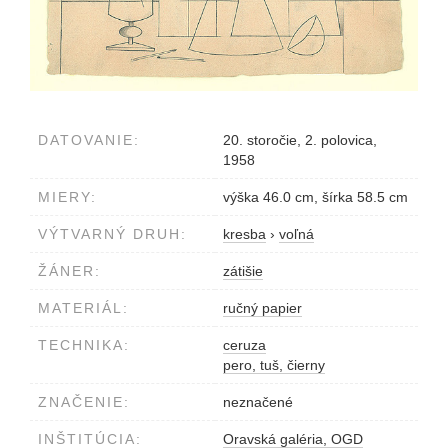
DATOVANIE:
20. storočie, 2. polovica,
1958
MIERY:
výška 46.0 cm, šírka 58.5 cm
VÝTVARNÝ DRUH:
kresba
›
voľná
ŽÁNER:
zátišie
MATERIÁL:
ručný papier
TECHNIKA:
ceruza
pero, tuš, čierny
ZNAČENIE:
neznačené
INŠTITÚCIA:
Oravská galéria, OGD