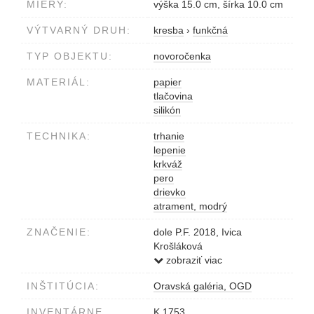
MIERY:
výška 15.0 cm, šírka 10.0 cm
VÝTVARNÝ DRUH:
kresba
›
funkčná
TYP OBJEKTU:
novoročenka
MATERIÁL:
papier
tlačovina
silikón
TECHNIKA:
trhanie
lepenie
krkváž
pero
drievko
atrament, modrý
ZNAČENIE:
dole P.F. 2018, Ivica
Krošláková
modrým perom
zobraziť viac
na rube pečiatka s kontaktom
INŠTITÚCIA:
Oravská galéria, OGD
INVENTÁRNE
K 1753