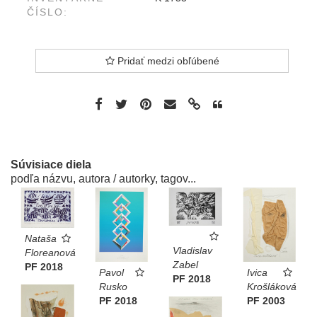
ČÍSLO:
Pridať medzi obľúbené
Súvisiace diela
podľa názvu, autora / autorky, tagov...
Nataša
Vladislav
Floreanová
Zabel
PF 2018
Pavol
Ivica
PF 2018
Rusko
Krošláková
PF 2018
PF 2003