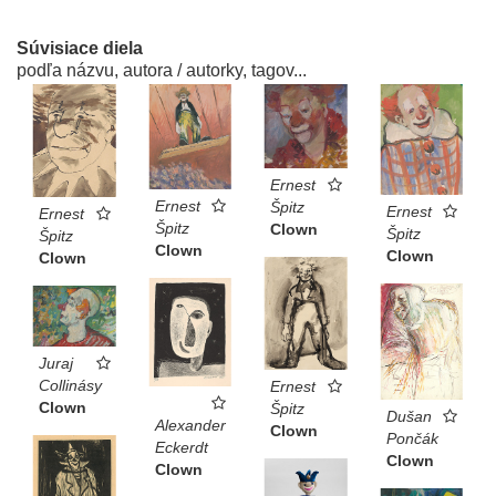
Súvisiace diela
podľa názvu, autora / autorky, tagov...
Ernest
Ernest
Špitz
Ernest
Ernest
Špitz
Clown
Špitz
Špitz
Clown
Clown
Clown
Juraj
Collinásy
Ernest
Clown
Špitz
Dušan
Alexander
Clown
Pončák
Eckerdt
Clown
Clown