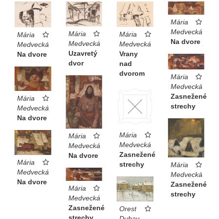
Mária
Medvecká
Mária
Mária
Mária
Na dvore
Medvecká
Medvecká
Medvecká
Uzavretý
Vrany
Na dvore
dvor
nad
dvorom
Mária
Medvecká
Zasnežené
Mária
strechy
Medvecká
Na dvore
Mária
Mária
Medvecká
Medvecká
Zasnežené
Na dvore
Mária
strechy
Mária
Medvecká
Medvecká
Na dvore
Zasnežené
Mária
strechy
Medvecká
Zasnežené
Orest
strechy
Dubay