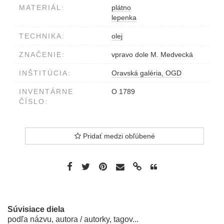
MATERIÁL:
plátno
lepenka
TECHNIKA:
olej
ZNAČENIE:
vpravo dole M. Medvecká
INŠTITÚCIA:
Oravská galéria, OGD
INVENTÁRNE
O 1789
ČÍSLO:
Pridať medzi obľúbené
Súvisiace diela
podľa názvu, autora / autorky, tagov...