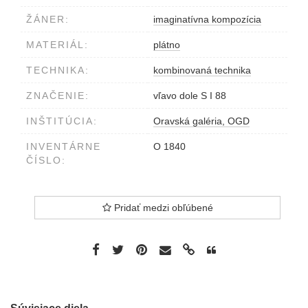
ŽÁNER:
imaginatívna kompozícia
MATERIÁL:
plátno
TECHNIKA:
kombinovaná technika
ZNAČENIE:
vľavo dole S I 88
INŠTITÚCIA:
Oravská galéria, OGD
INVENTÁRNE
O 1840
ČÍSLO:
Pridať medzi obľúbené