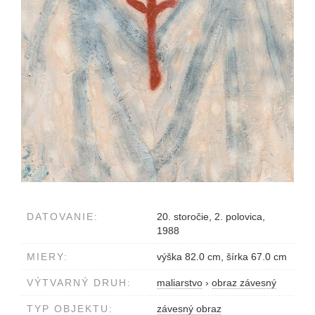
DATOVANIE:
20. storočie, 2. polovica,
1988
MIERY:
výška 82.0 cm, šírka 67.0 cm
VÝTVARNÝ DRUH:
maliarstvo
›
obraz závesný
TYP OBJEKTU:
závesný obraz