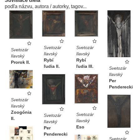
Súvisiace diela
podľa názvu, autora / autorky, tagov...
Svetozár
Svetozár
Svetozár
Ilavský
Ilavský
Ilavský
Rybí
Rybí
Prorok II.
ľudia III.
ľudia II.
Svetozár
Ilavský
Per
Penderecki
Svetozár
Ilavský
Zoogónia
Svetozár
Svetozár
II.
Ilavský
Ilavský
Eso
Per
Penderecki
Svetozár