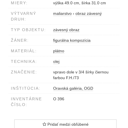
MIERY:
výška 49.0 cm, šírka 31.0 cm
VÝTVARNÝ
maliarstvo
›
obraz závesný
DRUH:
TYP OBJEKTU:
závesný obraz
ŽÁNER:
figurálna kompozícia
MATERIÁL:
plátno
TECHNIKA:
olej
ZNAČENIE:
vpravo dole v 3/4 šírky čiernou
farbou F.H./73
INŠTITÚCIA:
Oravská galéria, OGD
INVENTÁRNE
O 396
ČÍSLO:
Pridať medzi obľúbené