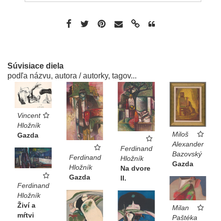
Súvisiace diela
podľa názvu, autora / autorky, tagov...
Vincent
Hložník
Miloš
Gazda
Alexander
Ferdinand
Bazovský
Ferdinand
Hložník
Gazda
Hložník
Na dvore
Gazda
II.
Ferdinand
Hložník
Živí a
Milan
mŕtvi
Paštéka