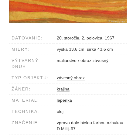
DATOVANIE:
20. storočie, 2. polovica, 1967
MIERY:
výška 33.6 cm, šírka 43.6 cm
VÝTVARNÝ
maliarstvo
›
obraz závesný
DRUH:
TYP OBJEKTU:
závesný obraz
ŽÁNER:
krajina
MATERIÁL:
lepenka
TECHNIKA:
olej
ZNAČENIE:
vpravo dole bielou farbou azbukou
D.Millij-67