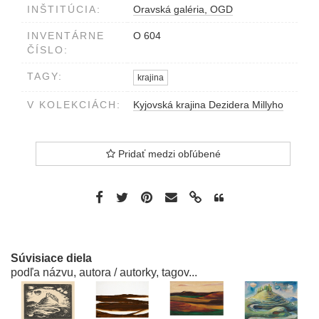
INŠTITÚCIA:
Oravská galéria, OGD
INVENTÁRNE
O 604
ČÍSLO:
TAGY:
krajina
V KOLEKCIÁCH:
Kyjovská krajina Dezidera Millyho
Pridať medzi obľúbené
Súvisiace diela
podľa názvu, autora / autorky, tagov...