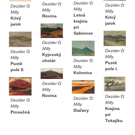
Dezider
Dezider
Dezider
Dezider
Milly
Milly
Milly
Milly
Letná
Rovina
Krivý
Krivý
krajina
jarok
jarok
pri
Sabinove
Dezider
Milly
Dezider
Dezider
Kyjovský
Milly
Milly
chotár
Dezider
Pusté
Pusté
Milly
pole I.
pole II.
Kolonica
Dezider
Milly
Rovina
Dezider
Dezider
Dezider
Milly
Milly
Milly
Krajina
Diaľavy
Prosečná
pri
Tokajíku