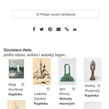
Pridať medzi obľúbené
Súvisiace diela
podľa názvu, autora / autorky, tagov...
Maja
Andrej
Igor
Dusíková
Rudavský
Mosný
Ladislav
Kaplnka
Kaplnka
Schody
Zdvíhal
mocných
Kaplnka