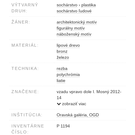
VÝTVARNÝ
sochárstvo
›
plastika
DRUH:
sochárstvo ľudové
ŽÁNER:
architektonický motív
figurálny motív
náboženský motív
MATERIÁL:
lipové drevo
bronz
železo
TECHNIKA:
rezba
polychrómia
liatie
ZNAČENIE:
vzadu vpravo dole I. Mosný 2012-
14
vrypom
zobraziť viac
INŠTITÚCIA:
Oravská galéria, OGD
INVENTÁRNE
P 1194
ČÍSLO: