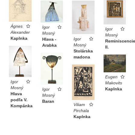
Ágnes
Igor
Igor
Alexander
Mosný
Mosný
Kaplnka
Igor
Hlava -
Reminiscenci
Mosný
Arabka
II.
Stolárska
madona
Eugen
Igor
Makovits
Mosný
Kaplnka
Igor
Hlava
Mosný
podľa V.
Baran
Viliam
Kompánka
Pirchala
Kaplnka