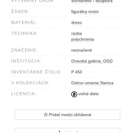
VÝTVARNÝ DRUH:
sochárstvo
›
skulptúra
ŽÁNER:
figurálny motív
MATERIÁL:
drevo
TECHNIKA:
rezba
polychrómia
ZNAČENIE:
neznačené
INŠTITÚCIA:
Oravská galéria, OGD
INVENTÁRNE ČÍSLO:
P 450
V KOLEKCIÁCH:
Ostrov umenia Slanica
LICENCIA:
voľné dielo
Pridať medzi obľúbené