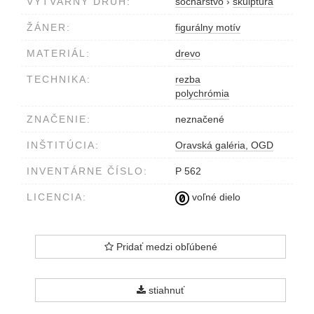
VÝTVARNÝ DRUH:
sochárstvo
›
skulptúra
ŽÁNER:
figurálny motív
MATERIÁL:
drevo
TECHNIKA:
rezba
polychrómia
ZNAČENIE:
neznačené
INŠTITÚCIA:
Oravská galéria, OGD
INVENTÁRNE ČÍSLO:
P 562
LICENCIA:
voľné dielo
Pridať medzi obľúbené
stiahnuť