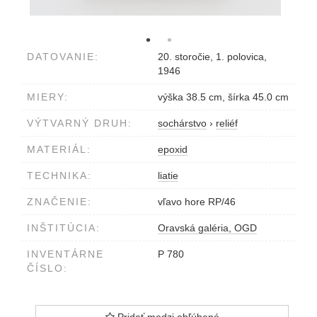
DATOVANIE:
20. storočie, 1. polovica,
1946
MIERY:
výška 38.5 cm, šírka 45.0 cm
VÝTVARNÝ DRUH:
sochárstvo
›
reliéf
MATERIÁL:
epoxid
TECHNIKA:
liatie
ZNAČENIE:
vľavo hore RP/46
INŠTITÚCIA:
Oravská galéria, OGD
INVENTÁRNE
P 780
ČÍSLO:
Pridať medzi obľúbené