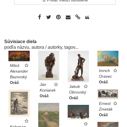
Súvisiace diela
podľa názvu, autora / autorky, tagov...
Miloš
Imrich
Alexander
Oravec
Bazovský
Oráč
Oráč
Ján
Jakub
Koniarek
Obrovský
Oráč
Oráč
Ernest
Zmeták
Oráč
Koloman