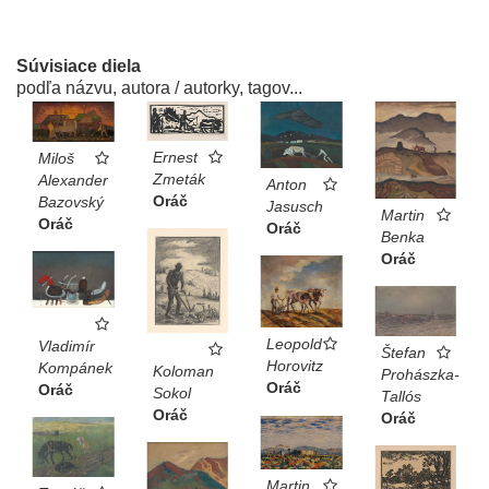
Súvisiace diela
podľa názvu, autora / autorky, tagov...
Ernest
Miloš
Zmeták
Alexander
Anton
Oráč
Bazovský
Jasusch
Martin
Oráč
Oráč
Benka
Oráč
Leopold
Vladimír
Štefan
Horovitz
Kompánek
Koloman
Prohászka-
Oráč
Oráč
Sokol
Tallós
Oráč
Oráč
Martin