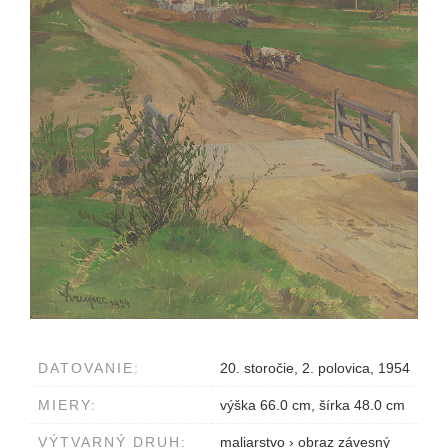
DATOVANIE:
20. storočie, 2. polovica, 1954
MIERY:
výška 66.0 cm, šírka 48.0 cm
VÝTVARNÝ DRUH:
maliarstvo
›
obraz závesný