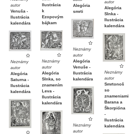
autor
Ilustrácia
autor
Alegória
Alegória
k
Venuša -
smrti
Slnka -
Ezopovým
Ilustrácia
Ilustrácia
bájkam
kalendára
kalendára
Neznámy
autor
Neznámy
Alegória
Neznámy
autor
Venuše -
autor
Neznámy
Alegória
Ilustrácia
Alegória
autor
Slnka, so
kalendára
Saturna -
Smrtonoš
znamením
Ilustrácia
so
Leva -
kalendára
znameniami
Ilustrácia
Barana a
kalendára
Škorpióna
-
Ilustrácia
Neznámy
kalendára
autor