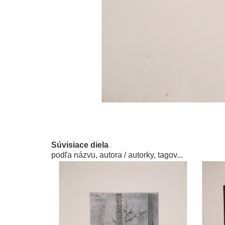
Súvisiace diela
podľa názvu, autora / autorky, tagov...