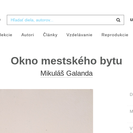
b
u
lekcie
Autori
Články
Vzdelávanie
Reprodukcie
Okno mestského bytu
Mikuláš Galanda
D
M