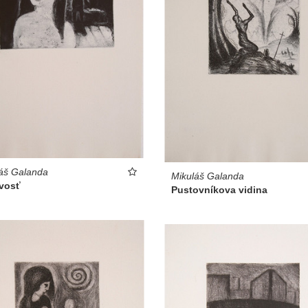
áš Galanda
Mikuláš Galanda
ivosť
Pustovníkova vidina