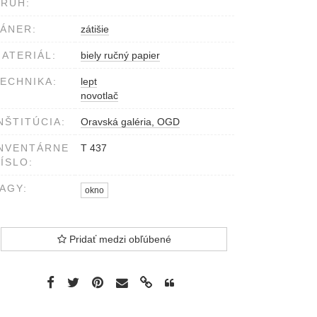
RUH:
ÁNER:
zátišie
ATERIÁL:
biely ručný papier
ECHNIKA:
lept
novotlač
NŠTITÚCIA:
Oravská galéria, OGD
NVENTÁRNE
T 437
ÍSLO:
AGY:
okno
Pridať medzi obľúbené