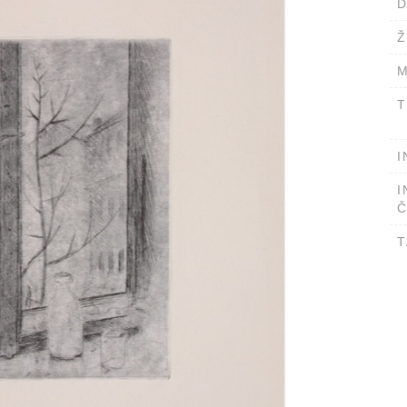
D
Ž
M
T
I
I
Č
T