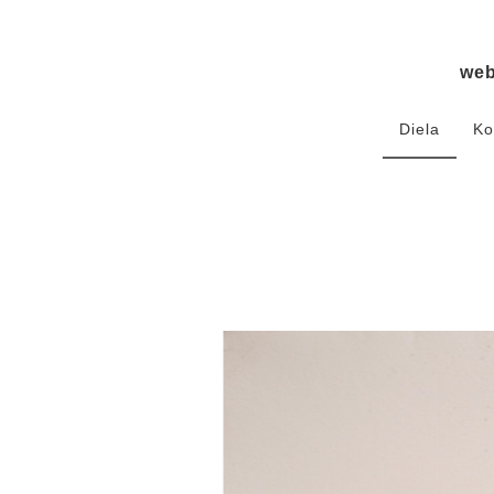
we
Diela
Ko