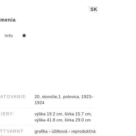
SK
menia
Info
ATOVANIE:
20. storočie,1. polovica, 1923–
1924
IERY:
výška 19.2 cm, šírka 15.7 cm,
výška 41.8 cm, šírka 29.0 cm
VÝTVARNÝ
grafika
›
úžitková
›
reprodukčná