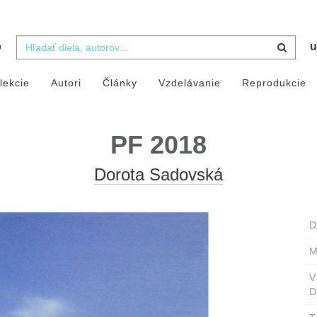
b
u
lekcie
Autori
Články
Vzdelávanie
Reprodukcie
PF 2018
Dorota Sadovská
D
M
D