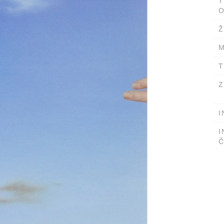
T
O
Ž
M
T
Z
I
I
Č