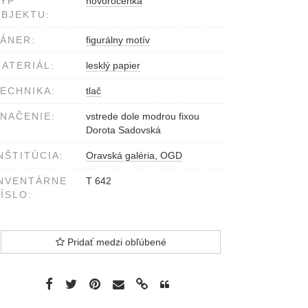
YP
novoročenka
BJEKTU:
ÁNER:
figurálny motív
ATERIÁL:
lesklý papier
ECHNIKA:
tlač
NAČENIE:
vstrede dole modrou fixou
Dorota Sadovská
NŠTITÚCIA:
Oravská galéria, OGD
NVENTÁRNE
T 642
ÍSLO:
Pridať medzi obľúbené