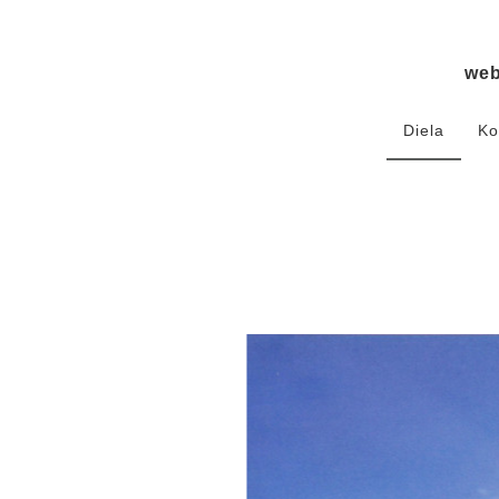
we
Diela
Ko